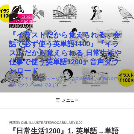
コ
ン
テ
ン
ツ
『イラストだから覚えられる 会
へ
話で必ず使う英単語1100』『イラ
ス
ストだから覚えられる 日常生活や
キ
仕事で使う英単語1200』音声ダウ
ッ
プ
ンロード
クロスメディア・ランゲージの大人気英単語書！ 本書の音声が
無料でダウンロードできます
メニュー
投
投稿者:
CML-ILLUSTRATEDVOCABULARY1100
稿
『日常生活1200』1. 英単語→単語
日: