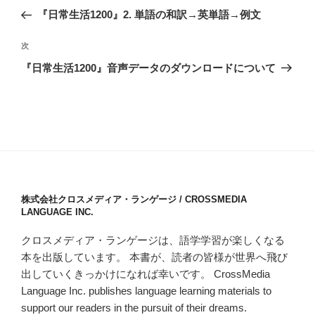
稿
の
『日常生活1200』2. 単語の和訳→英単語→例文
ナ
投
ビ
稿
次
次
ゲ
の
『日常生活1200』音声データのダウンロードについて
投
ー
稿
シ
ョ
ン
株式会社クロスメディア・ランゲージ / CROSSMEDIA
LANGUAGE INC.
クロスメディア・ランゲージは、語学学習が楽しくなる
本を出版しています。 本書が、読者の皆様が世界へ飛び
出していくきっかけになれば幸いです。 CrossMedia
Language Inc. publishes language learning materials to
support our readers in the pursuit of their dreams.