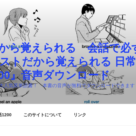
から覚えられる 会話で必
イラストだから覚えられる 日
200』音声ダウンロード
大人気英単語書！ 本書の音声が無料でダウンロードできます
1200
このサイトについて
リンク