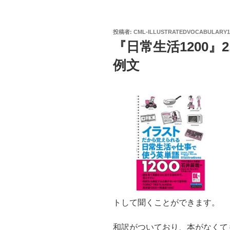
投
投稿者:
CML-ILLUSTRATEDVOCABULARY1
稿
『日常生活1200』
日:
例文
トして聞くことができます。
和訳がついており、本がなくて