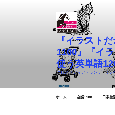
コ
ン
テ
ン
ツ
へ
『イラストだ
ス
キ
1100』『
ッ
プ
使う英単語1
クロスメディア・ランゲージの
ホーム
会話1100
日常生活