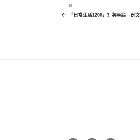
投
前
前
稿
の
『日常生活1200』3. 英単語→例文
投
ナ
稿
ビ
ゲ
ー
シ
ョ
ン